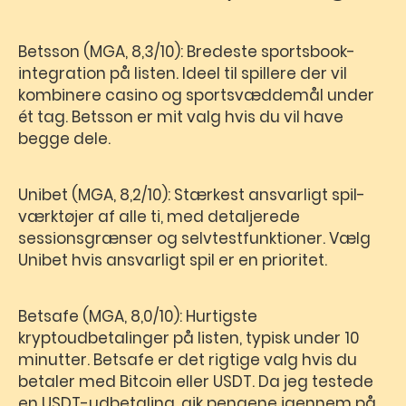
Betsson (MGA, 8,3/10): Bredeste sportsbook-
integration på listen. Ideel til spillere der vil
kombinere casino og sportsvæddemål under
ét tag. Betsson er mit valg hvis du vil have
begge dele.
Unibet (MGA, 8,2/10): Stærkest ansvarligt spil-
værktøjer af alle ti, med detaljerede
sessionsgrænser og selvtestfunktioner. Vælg
Unibet hvis ansvarligt spil er en prioritet.
Betsafe (MGA, 8,0/10): Hurtigste
kryptoudbetalinger på listen, typisk under 10
minutter. Betsafe er det rigtige valg hvis du
betaler med Bitcoin eller USDT. Da jeg testede
en USDT-udbetaling, gik pengene igennem på