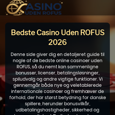
Bedste Casino Uden ROFUS
2026
Denne side giver dig en detaljeret guide til
nogle af de bedste online casinoer uden
ROFUS, så du nemt kan sammenligne
bonusser, licenser, betalingsløsninger,
spiludvalg og andre vigtige funktioner. Vi
gennemgår både nye og veletablerede
internationale casinoer og fremhæver de
forhold, der har størst betydning for danske
spillere, herunder bonusvilkår,
udbetalingshastigheder, sikkerhed og