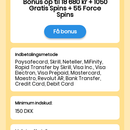
Bonus op til 18 680 kr + 1050
Gratis Spins + 55 Force
Spins
Få bonus
Indbetalingsmetode
Paysafecard, Skrill, Neteller, MiFinity,
Rapid Transfer by Skrill, Visa Inc., Visa
Electron, Visa Prepaid, Mastercard,
Maestro, Revolut AR, Bank Transfer,
Credit Card, Debit Card
Minimum indskud:
150 DKK