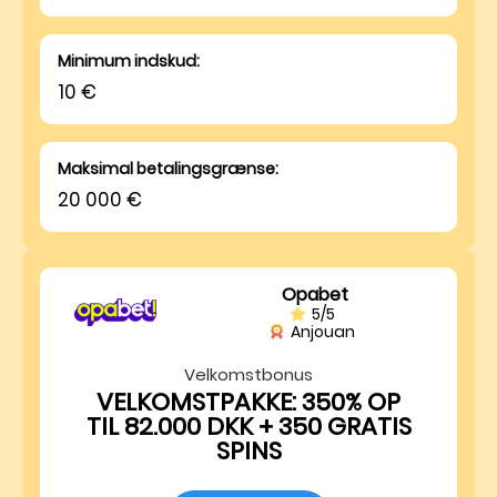
Minimum indskud:
10 €
Maksimal betalingsgrænse:
20 000 €
Opabet
5/5
Anjouan
Velkomstbonus
VELKOMSTPAKKE: 350% OP
TIL 82.000 DKK + 350 GRATIS
SPINS