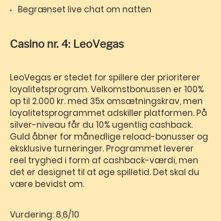
Begrænset live chat om natten
Casino nr. 4: LeoVegas
LeoVegas er stedet for spillere der prioriterer
loyalitetsprogram. Velkomstbonussen er 100%
op til 2.000 kr. med 35x omsætningskrav, men
loyalitetsprogrammet adskiller platformen. På
silver-niveau får du 10% ugentlig cashback.
Guld åbner for månedlige reload-bonusser og
eksklusive turneringer. Programmet leverer
reel tryghed i form af cashback-værdi, men
det er designet til at øge spilletid. Det skal du
være bevidst om.
Vurdering: 8,6/10