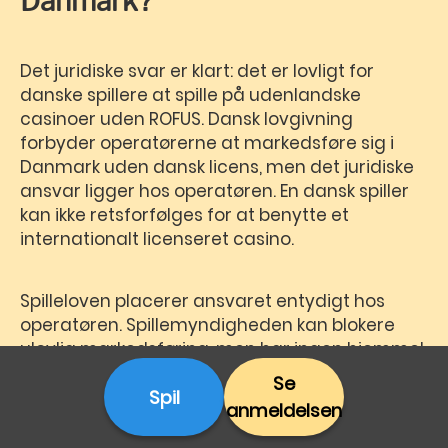
Danmark?
Det juridiske svar er klart: det er lovligt for
danske spillere at spille på udenlandske
casinoer uden ROFUS. Dansk lovgivning
forbyder operatørerne at markedsføre sig i
Danmark uden dansk licens, men det juridiske
ansvar ligger hos operatøren. En dansk spiller
kan ikke retsforfølges for at benytte et
internationalt licenseret casino.
Spilleloven placerer ansvaret entydigt hos
operatøren. Spillemyndigheden kan blokere
ulovlig markedsføring, men har ingen hjemmel
til at straffe spillere der tilgår internationale
Se
Spil
platforme.
anmeldelsen