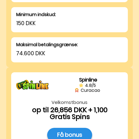
Minimum indskud:
150 DKK
Maksimal betalingsgrænse:
74.600 DKK
Spinline
4.8/5
Curacao
Velkomstbonus
op til 26,856 DKK + 1,100
Gratis Spins
Få bonus