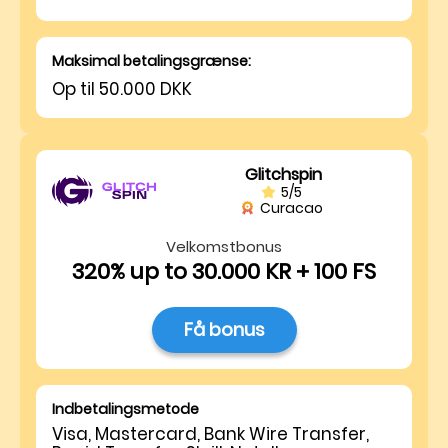
Maksimal betalingsgrænse:
Op til 50.000 DKK
Glitchspin
5/5
Curacao
Velkomstbonus
320% up to 30.000 KR + 100 FS
Få bonus
Indbetalingsmetode
Visa, Mastercard, Bank Wire Transfer,