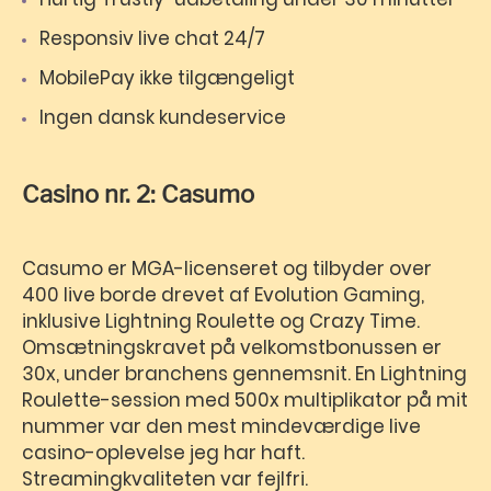
Responsiv live chat 24/7
MobilePay ikke tilgængeligt
Ingen dansk kundeservice
Casino nr. 2: Casumo
Casumo er MGA-licenseret og tilbyder over
400 live borde drevet af Evolution Gaming,
inklusive Lightning Roulette og Crazy Time.
Omsætningskravet på velkomstbonussen er
30x, under branchens gennemsnit. En Lightning
Roulette-session med 500x multiplikator på mit
nummer var den mest mindeværdige live
casino-oplevelse jeg har haft.
Streamingkvaliteten var fejlfri.