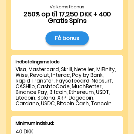
Velkomstbonus
250% op til 17,250 DKK + 400
Gratis Spins
Få bonus
Indbetalingsmetode
Visa, Mastercard, Skrill, Neteller, MiFinity,
Wise, Revolut, Interac, Pay by Bank,
Rapid Transfer, Paysafecard, Neosurf,
CASHlib, CashtoCode, MuchBetter,
Binance Pay, Bitcoin, Ethereum, USDT,
Litecoin, Solana, XRP, Dogecoin,
Cardano, USDC, Bitcoin Cash, Toncoin
Minimum indskud:
40 DKK