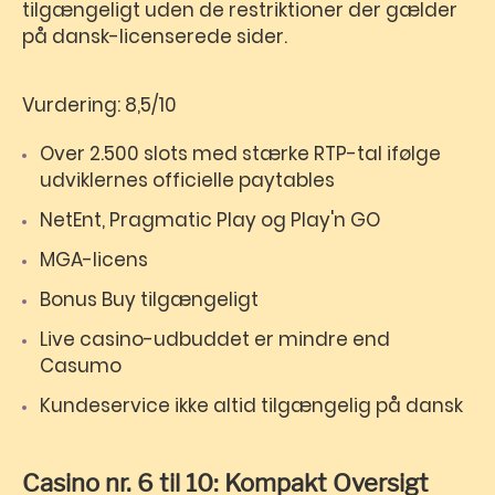
tilgængeligt uden de restriktioner der gælder
på dansk-licenserede sider.
Vurdering: 8,5/10
Over 2.500 slots med stærke RTP-tal ifølge
udviklernes officielle paytables
NetEnt, Pragmatic Play og Play'n GO
MGA-licens
Bonus Buy tilgængeligt
Live casino-udbuddet er mindre end
Casumo
Kundeservice ikke altid tilgængelig på dansk
Casino nr. 6 til 10: Kompakt Oversigt