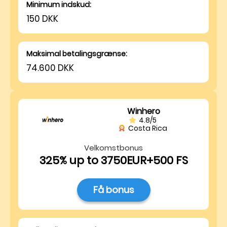
Minimum indskud:
150 DKK
Maksimal betalingsgrænse:
74.600 DKK
Winhero
4.8/5
Costa Rica
Velkomstbonus
325% up to 3750EUR+500 FS
Få bonus