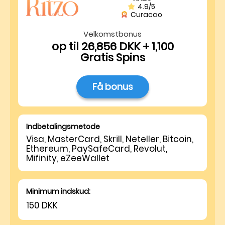
4.9/5
Curacao
Velkomstbonus
op til 26,856 DKK + 1,100
Gratis Spins
Få bonus
Indbetalingsmetode
Visa, MasterCard, Skrill, Neteller, Bitcoin,
Ethereum, PaySafeCard, Revolut,
Mifinity, eZeeWallet
Minimum indskud:
150 DKK